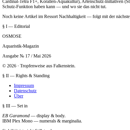
Cardinal-Tetra F1+, Korallen-Aquakultur), Artenschutz-Initiativen (
Schutz-Funktion haben kann — und wo sie das nicht tut.
Noch keine Artikel im Ressort Nachhaltigkeit — folgt mit der nächst
§ I — Editorial
OSMOSE
Aquaristik-Magazin
Ausgabe № 17 / Mai 2026
© 2026 · Tropfenweise aus Falkenstein.
§ II — Rights & Standing
Impressum
Datenschutz
Über
§ III — Set in
EB Garamond
— display & body
.
IBM Plex Mono
— numerals & marginalia
.