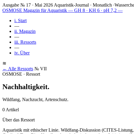
Ausgabe № 17 · Mai 2026
Aquaristik-Journal · Monatlich
·
Wasserche
OSMOSE
Magazin für Aquaristik
— GH 8 · KH 6 · pH 7,2 —
i.
Start
—
ii.
Magazin
—
iii.
Ressorts
—
iv.
Über
≋
← Alle Ressorts
№ VII
OSMOSE · Ressort
Nachhaltigkeit
.
Wildfang, Nachzucht, Artenschutz.
0 Artikel
Über das Ressort
Aquaristik mit ethischer Linie. Wildfang-Diskussion (CITES-Listung,