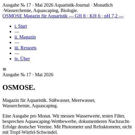
Ausgabe № 17 · Mai 2026
Aquaristik-Journal · Monatlich
·
Wasserchemie, Aquascaping, Biologie.
OSMOSE
Magazin für Aquaristik
— GH 8 · KH 6 · pH 7,2 —
i.
Start
—
ii.
Magazin
—
iii.
Ressorts
—
iv.
Über
≋
Ausgabe № 17 · Mai 2026
OSMOSE
.
Magazin für Aquaristik. Süßwasser, Meerwasser,
Wasserchemie, Aquascaping.
Eine Ausgabe pro Monat. Wir messen Wasserwerte, testen Filter,
besprechen Aquascaping-Wettbewerbe, dokumentieren Nachzucht-
Erfolge deutscher Vereine. Mit Photometer und Refraktometer, nicht
mit Tropf-Würfel-Schwindel.