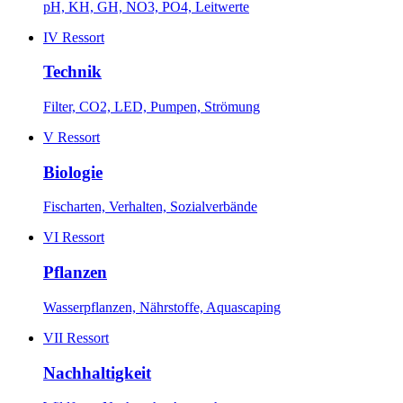
pH, KH, GH, NO3, PO4, Leitwerte
IV
Ressort
Technik
Filter, CO2, LED, Pumpen, Strömung
V
Ressort
Biologie
Fischarten, Verhalten, Sozialverbände
VI
Ressort
Pflanzen
Wasserpflanzen, Nährstoffe, Aquascaping
VII
Ressort
Nachhaltigkeit