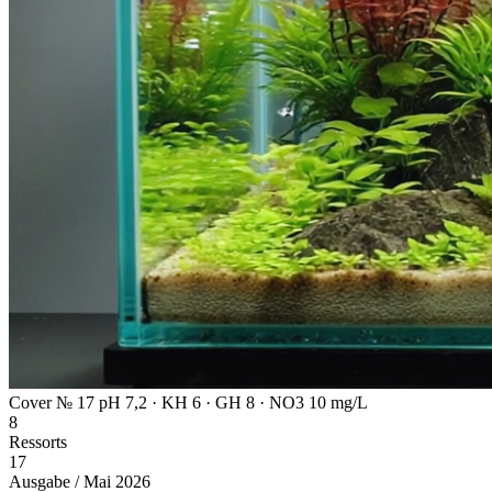
Cover № 17
pH 7,2 · KH 6 · GH 8 · NO3 10 mg/L
8
Ressorts
17
Ausgabe / Mai 2026