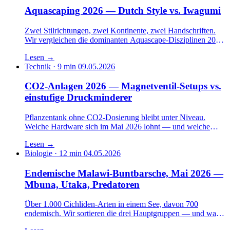
Aquascaping 2026 — Dutch Style vs. Iwagumi
Zwei Stilrichtungen, zwei Kontinente, zwei Hand­schriften.
Wir vergleichen die dominanten Aquascape-Disziplinen 2026
— Niederländische Straße gegen Japanischen Stein.
Lesen
→
Technik · 9 min
09.05.2026
CO2-Anlagen 2026 — Magnetventil-Setups vs.
einstufige Druckminderer
Pflanzentank ohne CO2-Dosierung bleibt unter Niveau.
Welche Hardware sich im Mai 2026 lohnt — und welche
Kombination Flaschen-Reichweite verdoppelt.
Lesen
→
Biologie · 12 min
04.05.2026
Endemische Malawi-Buntbarsche, Mai 2026 —
Mbuna, Utaka, Predatoren
Über 1.000 Cichliden-Arten in einem See, davon 700
endemisch. Wir sortieren die drei Hauptgruppen — und was
2026 ein anständiges Malawi-Becken kostet.