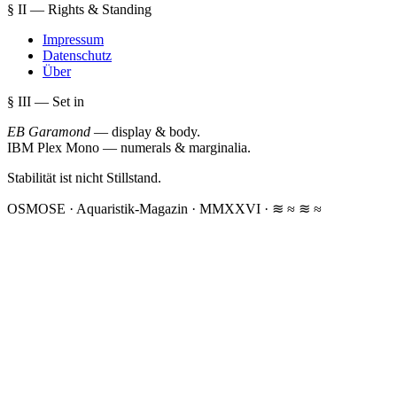
§ II — Rights & Standing
Impressum
Datenschutz
Über
§ III — Set in
EB Garamond
— display & body
.
IBM Plex Mono
— numerals & marginalia
.
Stabilität ist nicht Stillstand.
OSMOSE · Aquaristik-Magazin · MMXXVI
·
≋ ≈ ≋ ≈