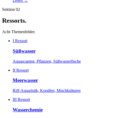
Lesen
→
Sektion 02
Ressorts
.
Acht Themenfelder.
I
Ressort
Süßwasser
Aquascaping, Pflanzen, Süßwasserfische
II
Ressort
Meerwasser
Riff-Aquaristik, Korallen, Mischkulturen
III
Ressort
Wasserchemie