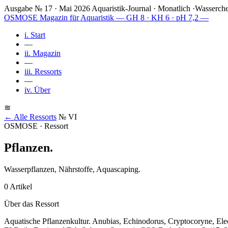
Ausgabe № 17 · Mai 2026
Aquaristik-Journal · Monatlich
·
Wasserche
OSMOSE
Magazin für Aquaristik
— GH 8 · KH 6 · pH 7,2 —
i.
Start
—
ii.
Magazin
—
iii.
Ressorts
—
iv.
Über
≋
← Alle Ressorts
№ VI
OSMOSE · Ressort
Pflanzen
.
Wasserpflanzen, Nährstoffe, Aquascaping.
0 Artikel
Über das Ressort
Aquatische Pflanzenkultur. Anubias, Echinodorus, Cryptocoryne, Ele