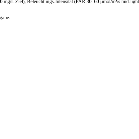
mg/L Ziel), Beleuchtungs-Intensität (PAR 30–60 µmol/m²/s mid-light,
sgabe.