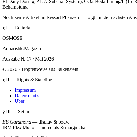
EI Daily Dosing, ADA-Substrat-System), CO2-Bedarf in mg/L (15–30 
Bekämpfung.
Noch keine Artikel im Ressort Pflanzen — folgt mit der nächsten Au
§ I — Editorial
OSMOSE
Aquaristik-Magazin
Ausgabe № 17 / Mai 2026
© 2026 · Tropfenweise aus Falkenstein.
§ II — Rights & Standing
Impressum
Datenschutz
Über
§ III — Set in
EB Garamond
— display & body
.
IBM Plex Mono
— numerals & marginalia
.