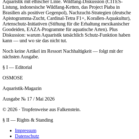
Aquaristik mit ethischer Linie. Wildfang-Diskussion (CITES-
Listung, indonesische Wildfang-Ketten, das Project Piaba in
Brasilien als positiver Gegenpol), Nachzucht-Strategien (deutsche
Apistogramma-Zucht, Cardinal-Tetra F1+, Korallen-Aquakultur),
Artenschutz-Initiativen (Stiftung für die Erhaltung mexikanischer
Goodeiden, EAZA-Programme für aquatische Arten). Plus
Diskussion: warum Aquaristik tatsächlich Schutz-Funktion haben
kann — und wo sie das nicht tut.
Noch keine Artikel im Ressort Nachhaltigkeit — folgt mit der
nächsten Ausgabe.
§ I — Editorial
OSMOSE
Aquaristik-Magazin
Ausgabe № 17 / Mai 2026
© 2026 · Tropfenweise aus Falkenstein.
§ II — Rights & Standing
Impressum
Datenschutz