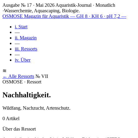
Ausgabe № 17 · Mai 2026
Aquaristik-Journal · Monatlich
·
Wasserchemie, Aquascaping, Biologie.
OSMOSE
Magazin für Aquaristik
— GH 8 · KH 6 · pH 7,2 —
i.
Start
—
ii.
Magazin
—
iii.
Ressorts
—
iv.
Über
≋
← Alle Ressorts
№ VII
OSMOSE · Ressort
Nachhaltigkeit
.
Wildfang, Nachzucht, Artenschutz.
0 Artikel
Über das Ressort